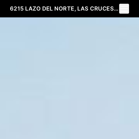
Toggle 
6215 LAZO DEL NORTE, LAS CRUCES, NM 88011